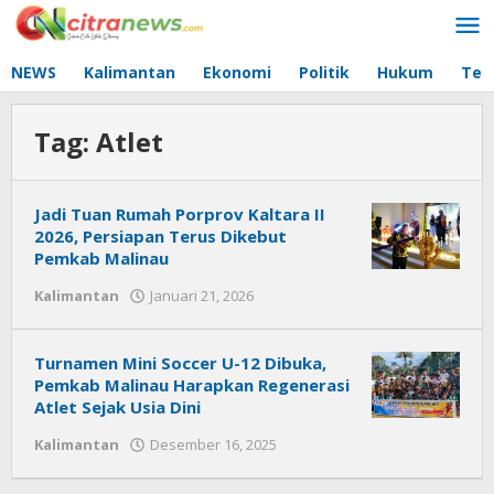
Lewati
ke
konten
NEWS
Kalimantan
Ekonomi
Politik
Hukum
Tec
Tag:
Atlet
Jadi Tuan Rumah Porprov Kaltara II
2026, Persiapan Terus Dikebut
Pemkab Malinau
Kalimantan
Januari 21, 2026
oleh
Citra
News
Turnamen Mini Soccer U-12 Dibuka,
Pemkab Malinau Harapkan Regenerasi
Atlet Sejak Usia Dini
Kalimantan
Desember 16, 2025
oleh
Citra
News