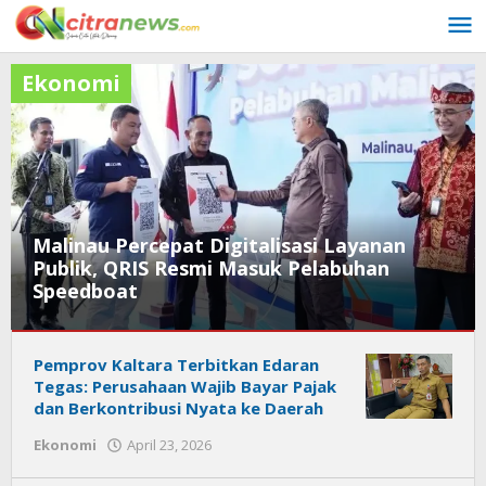
Lewati
ke
konten
Ekonomi
Malinau Percepat Digitalisasi Layanan
Publik, QRIS Resmi Masuk Pelabuhan
Speedboat
Ekonomi
Pemprov Kaltara Terbitkan Edaran
Juli
Tegas: Perusahaan Wajib Bayar Pajak
21,
dan Berkontribusi Nyata ke Daerah
2026
Ekonomi
April 23, 2026
oleh
oleh
Citra
Citra
News