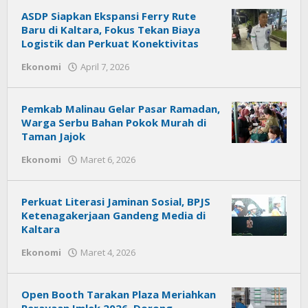
News
ASDP Siapkan Ekspansi Ferry Rute
Baru di Kaltara, Fokus Tekan Biaya
Logistik dan Perkuat Konektivitas
Ekonomi
April 7, 2026
oleh
Citra
News
Pemkab Malinau Gelar Pasar Ramadan,
Warga Serbu Bahan Pokok Murah di
Taman Jajok
Ekonomi
Maret 6, 2026
oleh
Citra
News
Perkuat Literasi Jaminan Sosial, BPJS
Ketenagakerjaan Gandeng Media di
Kaltara
Ekonomi
Maret 4, 2026
oleh
Citra
News
Open Booth Tarakan Plaza Meriahkan
Perayaan Imlek 2026, Dorong