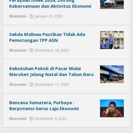
Kebersamaan dan Aktivitas Ekonomi
Ekonomi
Januari 31, 2026
oleh
Citra
News
Sekda Malinau Pastikan Tidak Ada
Pemotongan TPP ASN
Ekonomi
Desember 16, 2025
oleh
Citra
News
Kebutuhan Pokok di Pasar Mulai
Meroket Jelang Natal dan Tahun Baru
Ekonomi
Desember 11, 2025
oleh
Citra
News
Bencana Sumatera, Purbaya :
Berpotensi Gerus Laju Ekonomi
Ekonomi
Desember 6, 2025
oleh
Citra
News