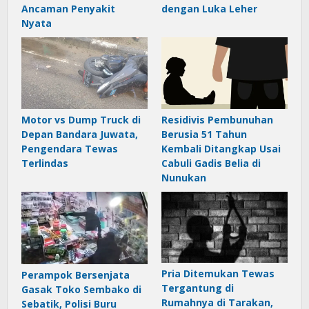
Ancaman Penyakit
dengan Luka Leher
Nyata
Motor vs Dump Truck di
Residivis Pembunuhan
Depan Bandara Juwata,
Berusia 51 Tahun
Pengendara Tewas
Kembali Ditangkap Usai
Terlindas
Cabuli Gadis Belia di
Nunukan
Pria Ditemukan Tewas
Perampok Bersenjata
Tergantung di
Gasak Toko Sembako di
Rumahnya di Tarakan,
Sebatik, Polisi Buru