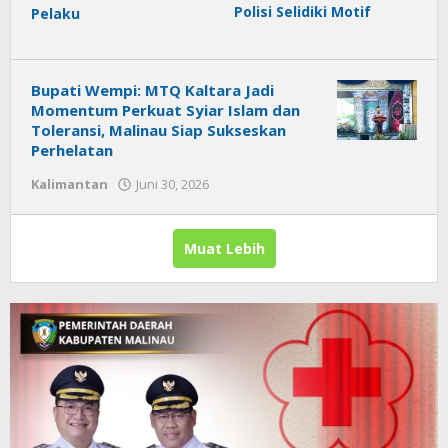
Polisi Selidiki Motif
Pelaku
Bupati Wempi: MTQ Kaltara Jadi
Momentum Perkuat Syiar Islam dan
Toleransi, Malinau Siap Sukseskan
Perhelatan
Kalimantan
Juni 30, 2026
oleh
Citra
News
Muat Lebih