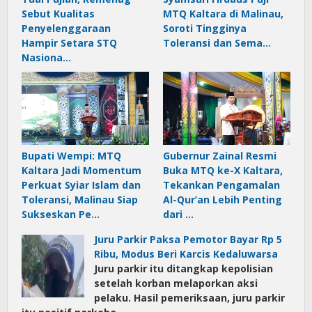
Sebut Kualitas
MTQ Kaltara di Malinau,
Penyelenggaraan
Soroti Tingginya
Hampir Setara STQ
Toleransi dan Sema…
Nasiona…
Bupati Wempi: MTQ
Gubernur Zainal Resmi
Kaltara Jadi Momentum
Buka MTQ ke-X Kaltara,
Perkuat Syiar Islam dan
Tekankan Pengamalan
Toleransi, Malinau Siap
Al-Qur’an Lebih Penting
Sukseskan Pe…
dari …
Juru Parkir Paksa Pemotor Bayar Rp 5
Ribu, Modus Beri Karcis Kedaluwarsa
Juru parkir itu ditangkap kepolisian
setelah korban melaporkan aksi
pelaku. Hasil pemeriksaan, juru parkir