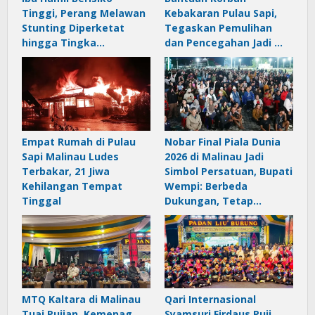
Tinggi, Perang Melawan
Kebakaran Pulau Sapi,
Stunting Diperketat
Tegaskan Pemulihan
hingga Tingka…
dan Pencegahan Jadi …
Empat Rumah di Pulau
Nobar Final Piala Dunia
Sapi Malinau Ludes
2026 di Malinau Jadi
Terbakar, 21 Jiwa
Simbol Persatuan, Bupati
Kehilangan Tempat
Wempi: Berbeda
Tinggal
Dukungan, Tetap…
MTQ Kaltara di Malinau
Qari Internasional
Tuai Pujian, Kemenag
Syamsuri Firdaus Puji