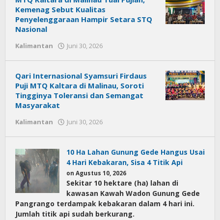
Kemenag Sebut Kualitas
Penyelenggaraan Hampir Setara STQ
Nasional
Kalimantan
Juni 30, 2026
oleh
Citra
News
Qari Internasional Syamsuri Firdaus
Puji MTQ Kaltara di Malinau, Soroti
Tingginya Toleransi dan Semangat
Masyarakat
Kalimantan
Juni 30, 2026
oleh
Citra
News
10 Ha Lahan Gunung Gede Hangus Usai
4 Hari Kebakaran, Sisa 4 Titik Api
on Agustus 10, 2026
Sekitar 10 hektare (ha) lahan di
kawasan Kawah Wadon Gunung Gede
Pangrango terdampak kebakaran dalam 4 hari ini.
Jumlah titik api sudah berkurang.