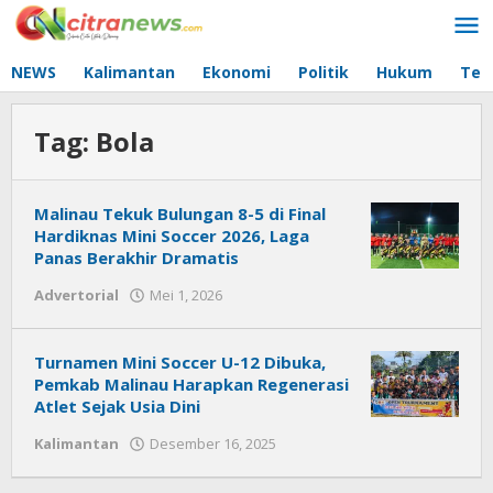
Lewati
ke
konten
NEWS
Kalimantan
Ekonomi
Politik
Hukum
Tec
Tag:
Bola
Malinau Tekuk Bulungan 8-5 di Final
Hardiknas Mini Soccer 2026, Laga
Panas Berakhir Dramatis
Advertorial
Mei 1, 2026
oleh
Citra
News
Turnamen Mini Soccer U-12 Dibuka,
Pemkab Malinau Harapkan Regenerasi
Atlet Sejak Usia Dini
Kalimantan
Desember 16, 2025
oleh
Citra
News