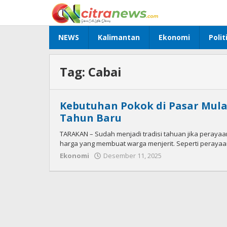
Lewati
ke
konten
NEWS
Kalimantan
Ekonomi
Polit
Tag:
Cabai
Kebutuhan Pokok di Pasar Mula
Tahun Baru
TARAKAN – Sudah menjadi tradisi tahuan jika peraya
harga yang membuat warga menjerit. Seperti perayaa
Ekonomi
Desember 11, 2025
oleh
Citra
News