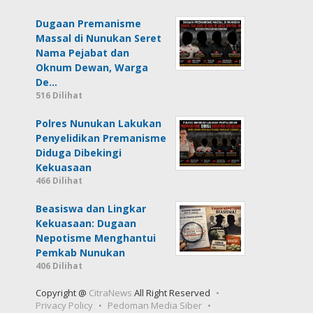
Dugaan Premanisme
Massal di Nunukan Seret
Nama Pejabat dan
Oknum Dewan, Warga
De…
516 Dilihat
Polres Nunukan Lakukan
Penyelidikan Premanisme
Diduga Dibekingi
Kekuasaan
466 Dilihat
Beasiswa dan Lingkar
Kekuasaan: Dugaan
Nepotisme Menghantui
Pemkab Nunukan
406 Dilihat
Copyright @
CitraNews
All Right Reserved
Privacy Policy
Pedoman Media Siber