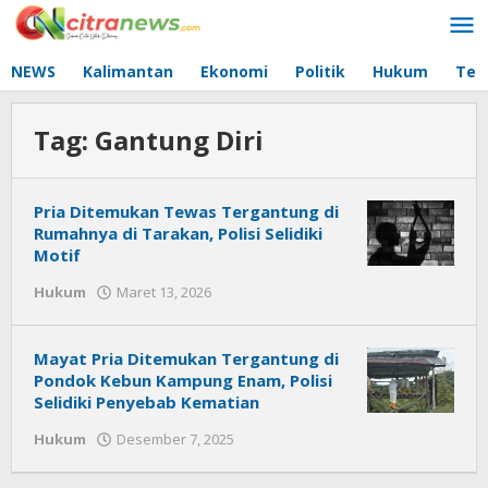
Lewati
ke
konten
NEWS
Kalimantan
Ekonomi
Politik
Hukum
Tec
Tag:
Gantung Diri
Pria Ditemukan Tewas Tergantung di
Rumahnya di Tarakan, Polisi Selidiki
Motif
Hukum
Maret 13, 2026
oleh
Citra
News
Mayat Pria Ditemukan Tergantung di
Pondok Kebun Kampung Enam, Polisi
Selidiki Penyebab Kematian
Hukum
Desember 7, 2025
oleh
Citra
News