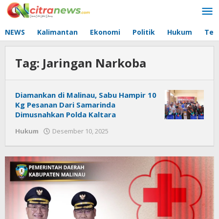
Lewati
ke
konten
NEWS
Kalimantan
Ekonomi
Politik
Hukum
Tec
Tag:
Jaringan Narkoba
Diamankan di Malinau, Sabu Hampir 10
Kg Pesanan Dari Samarinda
Dimusnahkan Polda Kaltara
Hukum
Desember 10, 2025
oleh
Citra
News