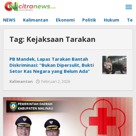
Lewati
ke
konten
NEWS
Kalimantan
Ekonomi
Politik
Hukum
Tec
Tag:
Kejaksaan Tarakan
PB Mandek, Lapas Tarakan Bantah
Diskriminasi: “Bukan Dipersulit, Bukti
Setor Kas Negara yang Belum Ada”
Kalimantan
Februari 2, 2026
oleh
Citra
News