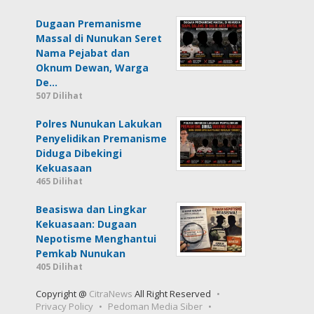
Dugaan Premanisme
Massal di Nunukan Seret
Nama Pejabat dan
Oknum Dewan, Warga
De…
507 Dilihat
Polres Nunukan Lakukan
Penyelidikan Premanisme
Diduga Dibekingi
Kekuasaan
465 Dilihat
Beasiswa dan Lingkar
Kekuasaan: Dugaan
Nepotisme Menghantui
Pemkab Nunukan
405 Dilihat
Copyright @
CitraNews
All Right Reserved
Privacy Policy
Pedoman Media Siber