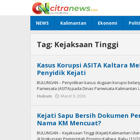
Lewati
ke
konten
NEWS
Kalimantan
Ekonomi
Polit
Tag:
Kejaksaan Tinggi
Kasus Korupsi ASITA Kaltara Me
Penyidik Kejati
BULUNGAN – Penyidikan kasus dugaan korupsi belanja
Pariwisata (ASITA) pada Dinas Pariwisata Kalimantan
Hukum
Maret 9, 2026
oleh
Citra
News
Kejati Sapu Bersih Dokumen Pe
Nama KM Mencuat?
BULUNGAN – Kejaksaan Tinggi (Kejati) Kalimantan Utar
di lingkungan Pemerintah Provinsi Kaltara, Rabu (11/2