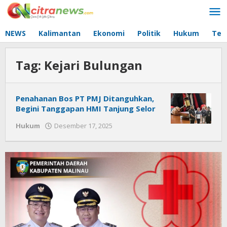
Lewati
ke
konten
NEWS
Kalimantan
Ekonomi
Politik
Hukum
Tec
Tag:
Kejari Bulungan
Penahanan Bos PT PMJ Ditanguhkan,
Begini Tanggapan HMI Tanjung Selor
Hukum
Desember 17, 2025
oleh
Citra
News