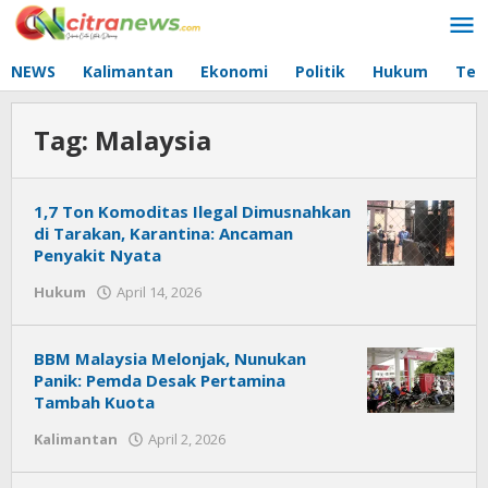
Lewati
ke
konten
NEWS
Kalimantan
Ekonomi
Politik
Hukum
Tec
Tag:
Malaysia
1,7 Ton Komoditas Ilegal Dimusnahkan
di Tarakan, Karantina: Ancaman
Penyakit Nyata
Hukum
April 14, 2026
oleh
Citra
News
BBM Malaysia Melonjak, Nunukan
Panik: Pemda Desak Pertamina
Tambah Kuota
Kalimantan
April 2, 2026
oleh
Citra
News