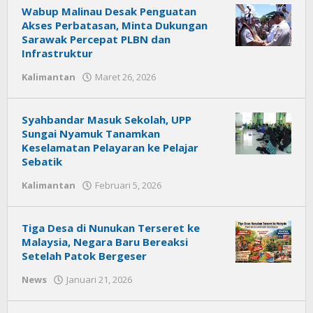
Wabup Malinau Desak Penguatan
Akses Perbatasan, Minta Dukungan
Sarawak Percepat PLBN dan
Infrastruktur
Kalimantan
Maret 26, 2026
oleh
Citra
News
Syahbandar Masuk Sekolah, UPP
Sungai Nyamuk Tanamkan
Keselamatan Pelayaran ke Pelajar
Sebatik
Kalimantan
Februari 5, 2026
oleh
Citra
News
Tiga Desa di Nunukan Terseret ke
Malaysia, Negara Baru Bereaksi
Setelah Patok Bergeser
News
Januari 21, 2026
oleh
Citra
News