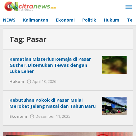
Lewati
ke
konten
NEWS
Kalimantan
Ekonomi
Politik
Hukum
Tec
Tag:
Pasar
Kematian Misterius Remaja di Pasar
Gusher, Ditemukan Tewas dengan
Luka Leher
Hukum
April 13, 2026
oleh
Citra
News
Kebutuhan Pokok di Pasar Mulai
Meroket Jelang Natal dan Tahun Baru
Ekonomi
Desember 11, 2025
oleh
Citra
News