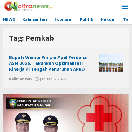
Lewati
ke
konten
NEWS
Kalimantan
Ekonomi
Politik
Hukum
Tec
Tag:
Pemkab
Bupati Wempi Pimpin Apel Perdana
ASN 2026, Tekankan Optimalisasi
Kinerja di Tengah Penurunan APBD
Kalimantan
Januari 6, 2026
oleh
Citra
News