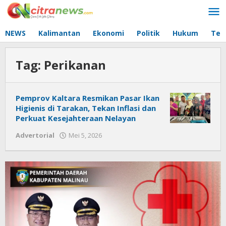
Lewati
ke
konten
NEWS
Kalimantan
Ekonomi
Politik
Hukum
Tec
Tag:
Perikanan
Pemprov Kaltara Resmikan Pasar Ikan
Higienis di Tarakan, Tekan Inflasi dan
Perkuat Kesejahteraan Nelayan
Advertorial
Mei 5, 2026
oleh
Citra
News