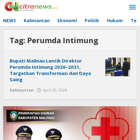
Lewati
ke
konten
NEWS
Kalimantan
Ekonomi
Politik
Hukum
Tec
Tag:
Perumda Intimung
Bupati Malinau Lantik Direktur
Perumda Intimung 2026–2031,
Targetkan Transformasi dan Daya
Saing
Kalimantan
April 20, 2026
oleh
Citra
News