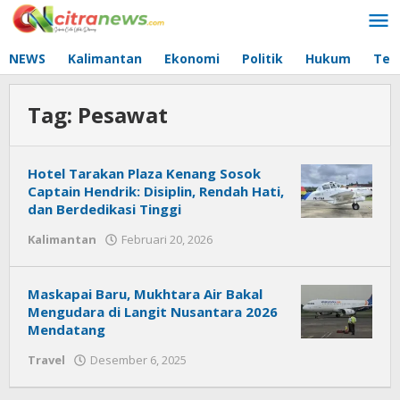
Lewati
ke
konten
NEWS
Kalimantan
Ekonomi
Politik
Hukum
Tec
Tag:
Pesawat
Hotel Tarakan Plaza Kenang Sosok
Captain Hendrik: Disiplin, Rendah Hati,
dan Berdedikasi Tinggi
Kalimantan
Februari 20, 2026
oleh
Citra
News
Maskapai Baru, Mukhtara Air Bakal
Mengudara di Langit Nusantara 2026
Mendatang
Travel
Desember 6, 2025
oleh
Citra
News