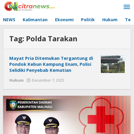
Lewati
ke
konten
NEWS
Kalimantan
Ekonomi
Politik
Hukum
Tec
Tag:
Polda Tarakan
Mayat Pria Ditemukan Tergantung di
Pondok Kebun Kampung Enam, Polisi
Selidiki Penyebab Kematian
Hukum
Desember 7, 2025
oleh
Citra
News