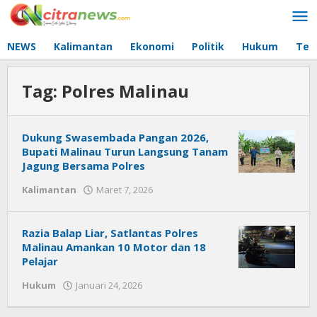
Lewati
ke
konten
NEWS
Kalimantan
Ekonomi
Politik
Hukum
Tec
Tag:
Polres Malinau
Dukung Swasembada Pangan 2026,
Bupati Malinau Turun Langsung Tanam
Jagung Bersama Polres
Kalimantan
Maret 7, 2026
oleh
Citra
News
Razia Balap Liar, Satlantas Polres
Malinau Amankan 10 Motor dan 18
Pelajar
Hukum
Januari 24, 2026
oleh
Citra
News