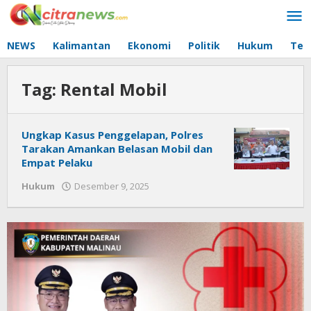
Lewati
ke
konten
NEWS
Kalimantan
Ekonomi
Politik
Hukum
Tec
Tag:
Rental Mobil
Ungkap Kasus Penggelapan, Polres
Tarakan Amankan Belasan Mobil dan
Empat Pelaku
Hukum
Desember 9, 2025
oleh
Citra
News