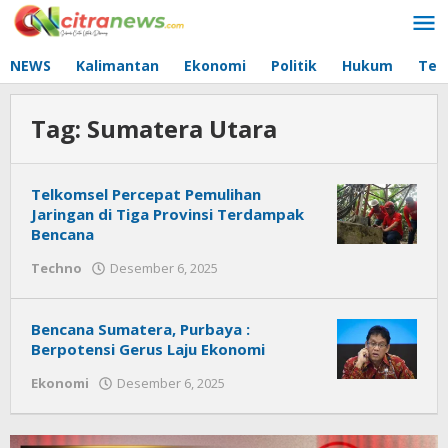
Lewati
ke
konten
NEWS
Kalimantan
Ekonomi
Politik
Hukum
Tec
Tag:
Sumatera Utara
Telkomsel Percepat Pemulihan
Jaringan di Tiga Provinsi Terdampak
Bencana
Techno
Desember 6, 2025
oleh
Citra
News
Bencana Sumatera, Purbaya :
Berpotensi Gerus Laju Ekonomi
Ekonomi
Desember 6, 2025
oleh
Citra
News