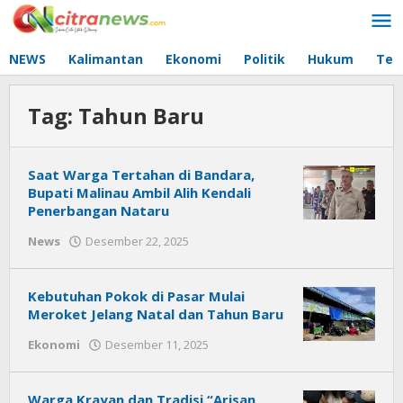
Lewati
ke
konten
NEWS
Kalimantan
Ekonomi
Politik
Hukum
Tec
Tag:
Tahun Baru
Saat Warga Tertahan di Bandara,
Bupati Malinau Ambil Alih Kendali
Penerbangan Nataru
News
Desember 22, 2025
oleh
Citra
News
Kebutuhan Pokok di Pasar Mulai
Meroket Jelang Natal dan Tahun Baru
Ekonomi
Desember 11, 2025
oleh
Citra
News
Warga Krayan dan Tradisi “Arisan