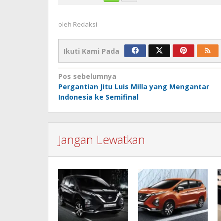
oleh
Redaksi
Ikuti Kami Pada
Navigasi
Pos sebelumnya
Pergantian Jitu Luis Milla yang Mengantar
pos
Indonesia ke Semifinal
Jangan Lewatkan