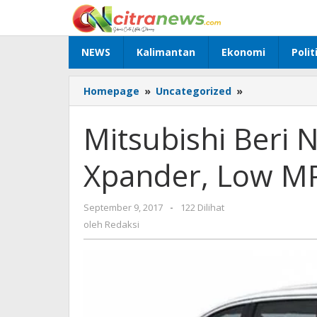
Lewati
ke
konten
NEWS
Kalimantan
Ekonomi
Polit
Homepage
»
Uncategorized
»
Mitsubishi
Beri
Nama
Mitsubishi Beri
Bayi
Barunya
Xpander, Low MP
Xpander,
Low
MPV
September 9, 2017
oleh
-
122 Dilihat
Pesaing
Redaksi
oleh
Redaksi
Avanza
cs