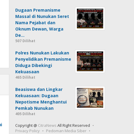
Dugaan Premanisme
Massal di Nunukan Seret
Nama Pejabat dan
Oknum Dewan, Warga
De…
507 Dilihat
Polres Nunukan Lakukan
Penyelidikan Premanisme
Diduga Dibekingi
Kekuasaan
465 Dilihat
Beasiswa dan Lingkar
Kekuasaan: Dugaan
Nepotisme Menghantui
Pemkab Nunukan
405 Dilihat
i
Copyright @
CitraNews
All Right Reserved
Privacy Policy
Pedoman Media Siber