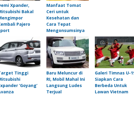
Demi Xpander,
Manfaat Tomat
Mitsubishi Bakal
Ceri untuk
Mengimpor
Kesehatan dan
Kembali Pajero
Cara Tepat
Sport
Mengonsumsinya
Target Tinggi
Baru Meluncur di
Galeri Timnas U-1
Mitsubishi
RI, Mobil Mahal Ini
Siapkan Cara
Expander ‘Goyang’
Langsung Ludes
Berbeda Untuk
Avanza
Terjual
Lawan Vietnam