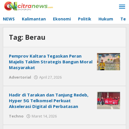
Lewati
ke
konten
NEWS
Kalimantan
Ekonomi
Politik
Hukum
Tec
Tag:
Berau
Pemprov Kaltara Tegaskan Peran
Majelis Taklim Strategis Bangun Moral
Masyarakat
Advertorial
April 27, 2026
oleh
Citra
News
Hadir di Tarakan dan Tanjung Redeb,
Hyper 5G Telkomsel Perkuat
Akselerasi Digital di Perbatasan
Techno
Maret 14, 2026
oleh
Citra
News