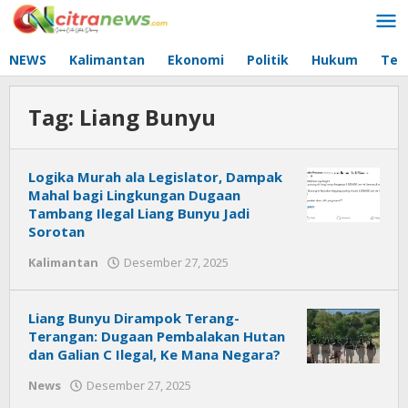
Lewati
ke
konten
NEWS
Kalimantan
Ekonomi
Politik
Hukum
Tec
Tag:
Liang Bunyu
Logika Murah ala Legislator, Dampak
Mahal bagi Lingkungan Dugaan
Tambang Ilegal Liang Bunyu Jadi
Sorotan
Kalimantan
Desember 27, 2025
oleh
Citra
News
Liang Bunyu Dirampok Terang-
Terangan: Dugaan Pembalakan Hutan
dan Galian C Ilegal, Ke Mana Negara?
News
Desember 27, 2025
oleh
Citra