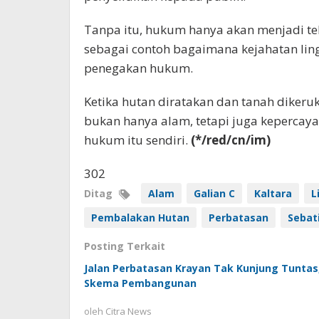
Tanpa itu, hukum hanya akan menjadi tek
sebagai contoh bagaimana kejahatan li
penegakan hukum.
Ketika hutan diratakan dan tanah diker
bukan hanya alam, tetapi juga kepercay
hukum itu sendiri.
(*/red/cn/im)
302
Ditag
Alam
Galian C
Kaltara
L
Pembalakan Hutan
Perbatasan
Sebat
Posting Terkait
Jalan Perbatasan Krayan Tak Kunjung Tunta
Skema Pembangunan
oleh
Citra News