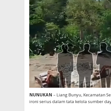
NUNUKAN
– Liang Bunyu, Kecamatan S
ironi serius dalam tata kelola sumber da