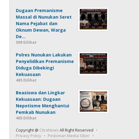
Dugaan Premanisme
Massal di Nunukan Seret
Nama Pejabat dan
Oknum Dewan, Warga
De…
509 Dilihat
Polres Nunukan Lakukan
Penyelidikan Premanisme
Diduga Dibekingi
Kekuasaan
465 Dilihat
Beasiswa dan Lingkar
Kekuasaan: Dugaan
Nepotisme Menghantui
Pemkab Nunukan
405 Dilihat
Copyright @
CitraNews
All Right Reserved
Privacy Policy
Pedoman Media Siber