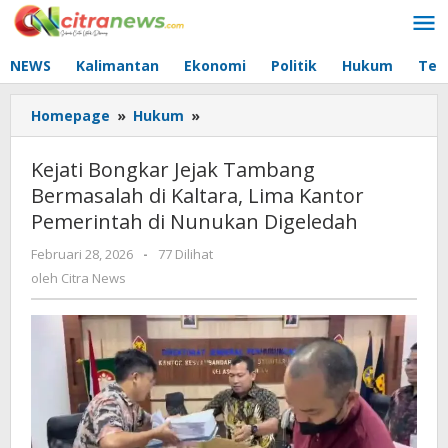
Lewati
ke
konten
NEWS
Kalimantan
Ekonomi
Politik
Hukum
Tec
Homepage
»
Hukum
»
Kejati
Bongkar
Jejak
Kejati Bongkar Jejak Tambang
Tambang
Bermasalah di Kaltara, Lima Kantor
Bermasalah
Pemerintah di Nunukan Digeledah
di
Kaltara,
Februari 28, 2026
oleh
-
77 Dilihat
Lima
Citra
oleh
Citra News
Kantor
News
Pemerintah
di
Nunukan
Digeledah