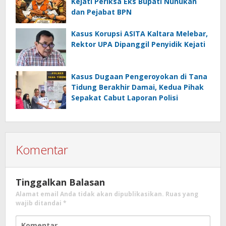
Kejati Periksa Eks Bupati Nunukan
dan Pejabat BPN
Kasus Korupsi ASITA Kaltara Melebar,
Rektor UPA Dipanggil Penyidik Kejati
Kasus Dugaan Pengeroyokan di Tana
Tidung Berakhir Damai, Kedua Pihak
Sepakat Cabut Laporan Polisi
Komentar
Tinggalkan Balasan
Alamat email Anda tidak akan dipublikasikan.
Ruas yang
wajib ditandai
*