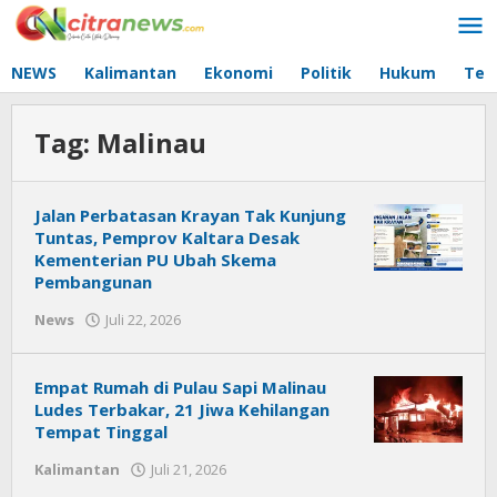
Lewati
ke
konten
NEWS
Kalimantan
Ekonomi
Politik
Hukum
Tec
Tag:
Malinau
Jalan Perbatasan Krayan Tak Kunjung
Tuntas, Pemprov Kaltara Desak
Kementerian PU Ubah Skema
Pembangunan
News
Juli 22, 2026
oleh
Citra
News
Empat Rumah di Pulau Sapi Malinau
Ludes Terbakar, 21 Jiwa Kehilangan
Tempat Tinggal
Kalimantan
Juli 21, 2026
oleh
Citra