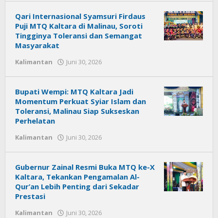
News
Qari Internasional Syamsuri Firdaus
Puji MTQ Kaltara di Malinau, Soroti
Tingginya Toleransi dan Semangat
Masyarakat
Kalimantan
Juni 30, 2026
oleh
Citra
News
Bupati Wempi: MTQ Kaltara Jadi
Momentum Perkuat Syiar Islam dan
Toleransi, Malinau Siap Sukseskan
Perhelatan
Kalimantan
Juni 30, 2026
oleh
Citra
News
Gubernur Zainal Resmi Buka MTQ ke-X
Kaltara, Tekankan Pengamalan Al-
Qur’an Lebih Penting dari Sekadar
Prestasi
Kalimantan
Juni 30, 2026
oleh