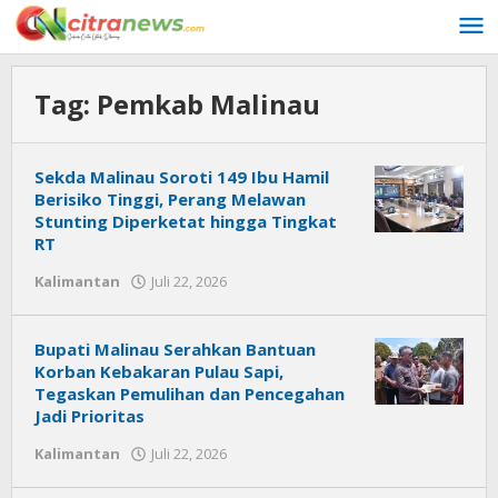
Lewati
ke
konten
Tag:
Pemkab Malinau
Sekda Malinau Soroti 149 Ibu Hamil
Berisiko Tinggi, Perang Melawan
Stunting Diperketat hingga Tingkat
RT
Kalimantan
Juli 22, 2026
oleh
Citra
News
Bupati Malinau Serahkan Bantuan
Korban Kebakaran Pulau Sapi,
Tegaskan Pemulihan dan Pencegahan
Jadi Prioritas
Kalimantan
Juli 22, 2026
oleh
Citra
News