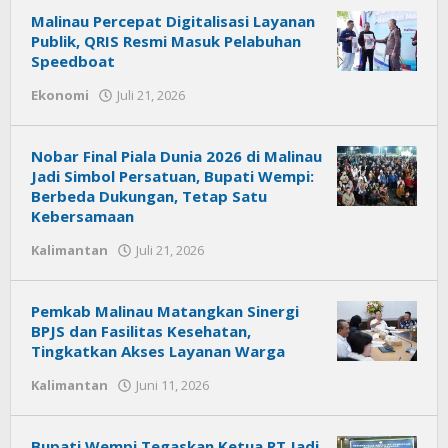
Malinau Percepat Digitalisasi Layanan
Publik, QRIS Resmi Masuk Pelabuhan
Speedboat
Ekonomi
Juli 21, 2026
oleh
Citra
News
Nobar Final Piala Dunia 2026 di Malinau
Jadi Simbol Persatuan, Bupati Wempi:
Berbeda Dukungan, Tetap Satu
Kebersamaan
Kalimantan
Juli 21, 2026
oleh
Citra
News
Pemkab Malinau Matangkan Sinergi
BPJS dan Fasilitas Kesehatan,
Tingkatkan Akses Layanan Warga
Kalimantan
Juni 11, 2026
oleh
Citra
News
Bupati Wempi Tegaskan Ketua RT Jadi