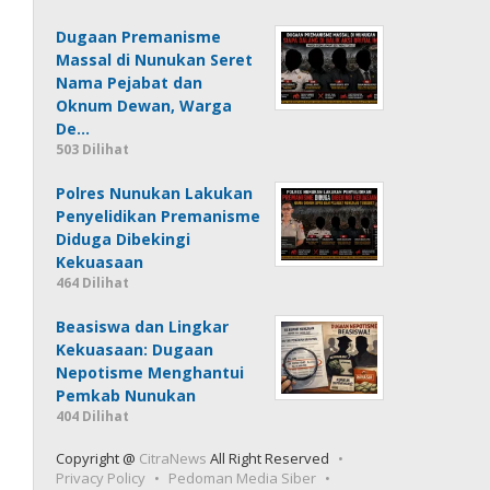
Dugaan Premanisme
Massal di Nunukan Seret
Nama Pejabat dan
Oknum Dewan, Warga
De…
503 Dilihat
Polres Nunukan Lakukan
Penyelidikan Premanisme
Diduga Dibekingi
Kekuasaan
464 Dilihat
Beasiswa dan Lingkar
Kekuasaan: Dugaan
Nepotisme Menghantui
Pemkab Nunukan
404 Dilihat
Copyright @
CitraNews
All Right Reserved
Privacy Policy
Pedoman Media Siber