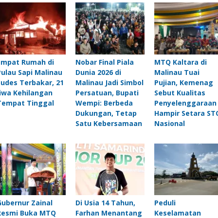
Empat Rumah di
Nobar Final Piala
MTQ Kaltara di
Pulau Sapi Malinau
Dunia 2026 di
Malinau Tuai
Ludes Terbakar, 21
Malinau Jadi Simbol
Pujian, Kemenag
Jiwa Kehilangan
Persatuan, Bupati
Sebut Kualitas
Tempat Tinggal
Wempi: Berbeda
Penyelenggaraan
Dukungan, Tetap
Hampir Setara ST
Satu Kebersamaan
Nasional
Gubernur Zainal
Di Usia 14 Tahun,
Peduli
Resmi Buka MTQ
Farhan Menantang
Keselamatan