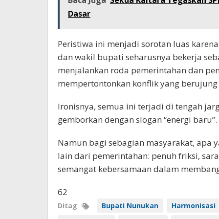
Baca Juga
Sekda Kaltara Tegaskan SP
Dasar
Peristiwa ini menjadi sorotan luas kare
dan wakil bupati seharusnya bekerja se
menjalankan roda pemerintahan dan pe
mempertontonkan konflik yang berujung
Ironisnya, semua ini terjadi di tengah 
gemborkan dengan slogan “energi baru”.
Namun bagi sebagian masyarakat, apa ya
lain dari pemerintahan: penuh friksi, sar
semangat kebersamaan dalam membang
62
Ditag
Bupati Nunukan
Harmonisasi