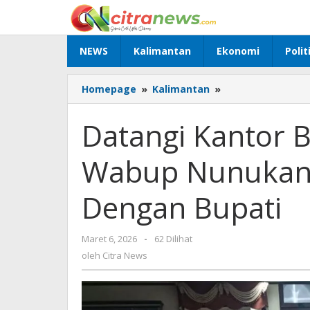
Lewati
ke
konten
NEWS
Kalimantan
Ekonomi
Polit
Homepage
»
Kalimantan
»
Datangi
Kantor
Bupati
Datangi Kantor 
Bersama
Ormas,
Wabup Nunukan 
Wabup
Nunukan
Isyaratkan
Dengan Bupati
Keretakan
Dengan
Bupati
Maret 6, 2026
oleh
-
62 Dilihat
Citra
oleh
Citra News
News