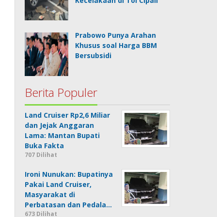
Kecelakaan di Tol Cipali
Prabowo Punya Arahan
Khusus soal Harga BBM
Bersubsidi
Berita Populer
Land Cruiser Rp2,6 Miliar
dan Jejak Anggaran
Lama: Mantan Bupati
Buka Fakta
707 Dilihat
Ironi Nunukan: Bupatinya
Pakai Land Cruiser,
Masyarakat di
Perbatasan dan Pedala…
673 Dilihat