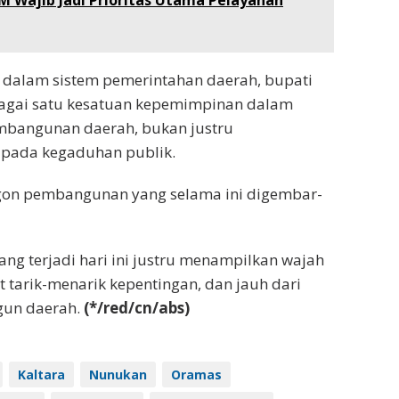
M Wajib Jadi Prioritas Utama Pelayanan
na dalam sistem pemerintahan daerah, bupati
bagai satu kesatuan kepemimpinan dalam
mbangunan daerah, bukan justru
 pada kegaduhan publik.
jargon pembangunan yang selama ini digembar-
ng terjadi hari ini justru menampilkan wajah
at tarik-menarik kepentingan, dan jauh dari
un daerah.
(*/red/cn/abs)
Kaltara
Nunukan
Oramas