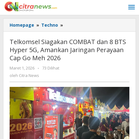
Lewati
ke
konten
Homepage
»
Techno
»
Telkomsel
Siagakan
COMBAT
Telkomsel Siagakan COMBAT dan 8 BTS
dan
Hyper 5G, Amankan Jaringan Perayaan
8
Cap Go Meh 2026
BTS
Hyper
Maret 1, 2026
oleh
-
73 Dilihat
5G,
Citra
oleh
Citra News
Amankan
News
Jaringan
Perayaan
Cap
Go
Meh
2026