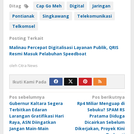
Ditag
Cap Go Meh
Digital
Jaringan
Pontianak
Singkawang
Telekomunikasi
Telkomsel
Posting Terkait
Malinau Percepat Digitalisasi Layanan Publik, QRIS
Resmi Masuk Pelabuhan Speedboat
oleh
Citra News
Ikuti Kami Pada
Navigasi
Pos sebelumnya
Pos berikutnya
Gubernur Kaltara Segera
Rp4 Miliar Menguap di
pos
Terbitkan Edaran
Sebuku? SPAM RS
Larangan Gratifikasi Hari
Pratama Diduga
Raya, ASN Diingatkan
Dicairkan Sebelum
Jangan Main-Main
Dikerjakan, Proyek Kini