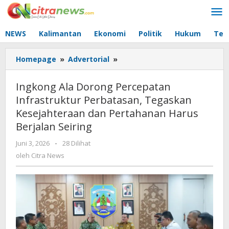
Lewati
ke
konten
NEWS
Kalimantan
Ekonomi
Politik
Hukum
Tec
Homepage
»
Advertorial
»
Ingkong
Ala
Dorong
Ingkong Ala Dorong Percepatan
Percepatan
Infrastruktur Perbatasan, Tegaskan
Infrastruktur
Kesejahteraan dan Pertahanan Harus
Perbatasan,
Tegaskan
Berjalan Seiring
Kesejahteraan
Juni 3, 2026
oleh
-
28 Dilihat
dan
Citra
oleh
Citra News
Pertahanan
News
Harus
Berjalan
Seiring