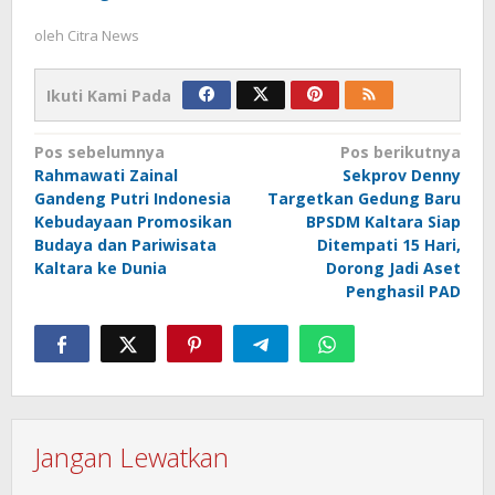
oleh
Citra News
Ikuti Kami Pada
Navigasi
Pos sebelumnya
Pos berikutnya
Rahmawati Zainal
Sekprov Denny
pos
Gandeng Putri Indonesia
Targetkan Gedung Baru
Kebudayaan Promosikan
BPSDM Kaltara Siap
Budaya dan Pariwisata
Ditempati 15 Hari,
Kaltara ke Dunia
Dorong Jadi Aset
Penghasil PAD
Jangan Lewatkan