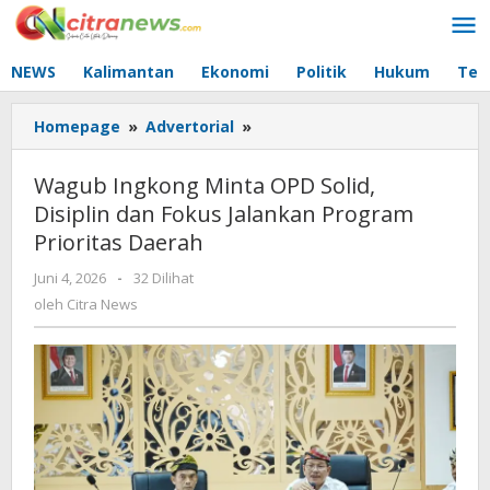
Lewati
ke
konten
NEWS
Kalimantan
Ekonomi
Politik
Hukum
Tec
Homepage
»
Advertorial
»
Wagub
Ingkong
Minta
Wagub Ingkong Minta OPD Solid,
OPD
Disiplin dan Fokus Jalankan Program
Solid,
Prioritas Daerah
Disiplin
dan
Juni 4, 2026
oleh
-
32 Dilihat
Fokus
Citra
oleh
Citra News
Jalankan
News
Program
Prioritas
Daerah