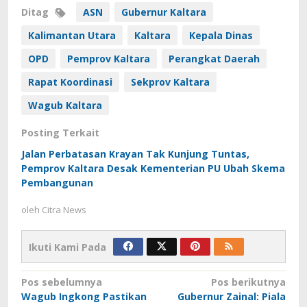
Ditag
ASN
Gubernur Kaltara
Kalimantan Utara
Kaltara
Kepala Dinas
OPD
Pemprov Kaltara
Perangkat Daerah
Rapat Koordinasi
Sekprov Kaltara
Wagub Kaltara
Posting Terkait
Jalan Perbatasan Krayan Tak Kunjung Tuntas,
Pemprov Kaltara Desak Kementerian PU Ubah Skema
Pembangunan
oleh
Citra News
Ikuti Kami Pada
Navigasi
Pos sebelumnya
Pos berikutnya
Wagub Ingkong Pastikan
Gubernur Zainal: Piala
pos