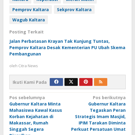
Pemprov Kaltara
Sekprov Kaltara
Wagub Kaltara
Posting Terkait
Jalan Perbatasan Krayan Tak Kunjung Tuntas,
Pemprov Kaltara Desak Kementerian PU Ubah Skema
Pembangunan
oleh
Citra News
Ikuti Kami Pada
Navigasi
Pos sebelumnya
Pos berikutnya
Gubernur Kaltara Minta
Gubernur Kaltara
pos
Mahasiswa Kawal Kasus
Tegaskan Peran
Korban Kejahatan di
Strategis Imam Masjid,
Makassar, Rumah
IPIM Tarakan Diminta
Singgah Segera
Perkuat Persatuan Umat