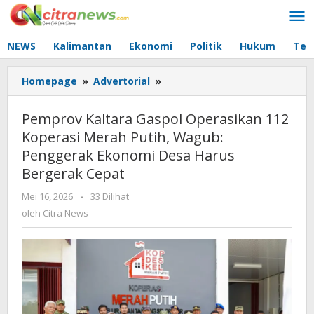
Lewati
ke
konten
NEWS
Kalimantan
Ekonomi
Politik
Hukum
Tec
Homepage
»
Advertorial
»
Pemprov
Kaltara
Gaspol
Pemprov Kaltara Gaspol Operasikan 112
Operasikan
Koperasi Merah Putih, Wagub:
112
Penggerak Ekonomi Desa Harus
Koperasi
Merah
Bergerak Cepat
Putih,
Mei 16, 2026
oleh
-
33 Dilihat
Wagub:
Citra
oleh
Citra News
Penggerak
News
Ekonomi
Desa
Harus
Bergerak
Cepat