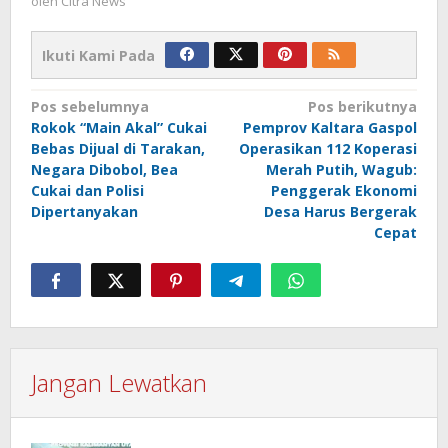
oleh
Citra News
Ikuti Kami Pada
Navigasi
Pos sebelumnya
Pos berikutnya
Rokok “Main Akal” Cukai
Pemprov Kaltara Gaspol
pos
Bebas Dijual di Tarakan,
Operasikan 112 Koperasi
Negara Dibobol, Bea
Merah Putih, Wagub:
Cukai dan Polisi
Penggerak Ekonomi
Dipertanyakan
Desa Harus Bergerak
Cepat
Jangan Lewatkan