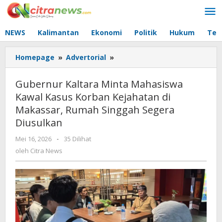
Lewati
ke
konten
NEWS
Kalimantan
Ekonomi
Politik
Hukum
Tec
Homepage
»
Advertorial
»
Gubernur
Kaltara
Minta
Gubernur Kaltara Minta Mahasiswa
Mahasiswa
Kawal Kasus Korban Kejahatan di
Kawal
Makassar, Rumah Singgah Segera
Kasus
Korban
Diusulkan
Kejahatan
Mei 16, 2026
oleh
-
35 Dilihat
di
Citra
oleh
Citra News
Makassar,
News
Rumah
Singgah
Segera
Diusulkan