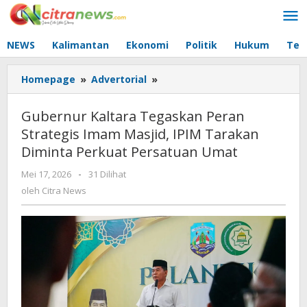
Lewati
ke
konten
NEWS
Kalimantan
Ekonomi
Politik
Hukum
Tec
Homepage
»
Advertorial
»
Gubernur
Kaltara
Tegaskan
Gubernur Kaltara Tegaskan Peran
Peran
Strategis Imam Masjid, IPIM Tarakan
Strategis
Diminta Perkuat Persatuan Umat
Imam
Masjid,
Mei 17, 2026
oleh
-
31 Dilihat
IPIM
Citra
oleh
Citra News
Tarakan
News
Diminta
Perkuat
Persatuan
Umat