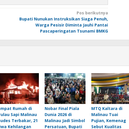
Pos berikutnya
Bupati Nunukan Instruksikan Siaga Penuh,
Warga Pesisir Diminta Jauhi Pantai
Pascaperingatan Tsunami BMKG
Empat Rumah di
Nobar Final Piala
MTQ Kaltara di
Pulau Sapi Malinau
Dunia 2026 di
Malinau Tuai
Ludes Terbakar, 21
Malinau Jadi Simbol
Pujian, Kemenag
Jiwa Kehilangan
Persatuan, Bupati
Sebut Kualitas