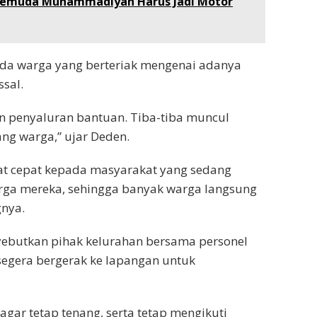
Pemuda Muhammadiyah Harus Jadi Motor
ada warga yang berteriak mengenai adanya
sal.
n penyaluran bantuan. Tiba-tiba muncul
ang warga,” ujar Deden.
at cepat kepada masyarakat yang sedang
rga mereka, sehingga banyak warga langsung
gnya.
yebutkan pihak kelurahan bersama personel
egera bergerak ke lapangan untuk
ar tetap tenang, serta tetap mengikuti