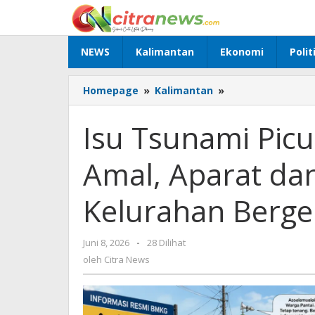
Lewati
ke
konten
NEWS
Kalimantan
Ekonomi
Polit
Homepage
»
Kalimantan
»
Isu
Tsunami
Picu
Isu Tsunami Picu
Kepanikan
di
Amal, Aparat da
Pantai
Amal,
Aparat
Kelurahan Berg
dan
Pemerintah
Kelurahan
Juni 8, 2026
oleh
-
28 Dilihat
Bergerak
Citra
oleh
Citra News
Tenangkan
News
Warga