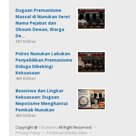
Dugaan Premanisme
Massal di Nunukan Seret
Nama Pejabat dan
Oknum Dewan, Warga
De…
507 Dilihat
Polres Nunukan Lakukan
Penyelidikan Premanisme
Diduga Dibekingi
Kekuasaan
465 Dilihat
Beasiswa dan Lingkar
Kekuasaan: Dugaan
Nepotisme Menghantui
Pemkab Nunukan
405 Dilihat
Copyright @
CitraNews
All Right Reserved
Privacy Policy
Pedoman Media Siber