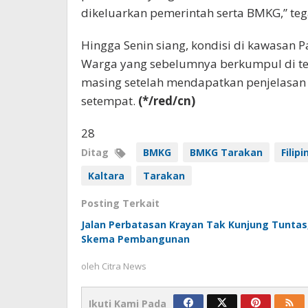
dikeluarkan pemerintah serta BMKG,” teg
Hingga Senin siang, kondisi di kawasan 
Warga yang sebelumnya berkumpul di tep
masing setelah mendapatkan penjelasan
setempat.
(*/red/cn)
28
Ditag
BMKG
BMKG Tarakan
Filipi
Kaltara
Tarakan
Posting Terkait
Jalan Perbatasan Krayan Tak Kunjung Tunta
Skema Pembangunan
oleh
Citra News
Ikuti Kami Pada