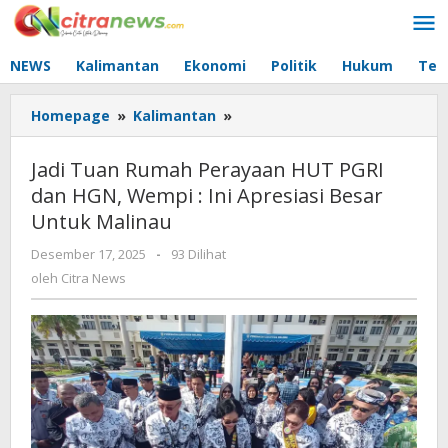
Lewati
ke
konten
NEWS
Kalimantan
Ekonomi
Politik
Hukum
Tec
Homepage
»
Kalimantan
»
Jadi
Tuan
Rumah
Jadi Tuan Rumah Perayaan HUT PGRI
Perayaan
dan HGN, Wempi : Ini Apresiasi Besar
HUT
Untuk Malinau
PGRI
dan
Desember 17, 2025
oleh
-
93 Dilihat
HGN,
Citra
oleh
Citra News
Wempi
News
:
Ini
Apresiasi
Besar
Untuk
Malinau