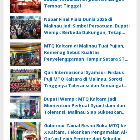
Tempat Tinggal
Nobar Final Piala Dunia 2026 di
Malinau Jadi Simbol Persatuan, Bupati
Wempi: Berbeda Dukungan, Tetap
Satu Kebersamaan
MTQ Kaltara di Malinau Tuai Pujian,
Kemenag Sebut Kualitas
Penyelenggaraan Hampir Setara STQ
Nasional
Qari Internasional Syamsuri Firdaus
Puji MTQ Kaltara di Malinau, Soroti
Tingginya Toleransi dan Semangat
Masyarakat
Bupati Wempi: MTQ Kaltara Jadi
Momentum Perkuat Syiar Islam dan
Toleransi, Malinau Siap Sukseskan
Perhelatan
Gubernur Zainal Resmi Buka MTQ ke-
X Kaltara, Tekankan Pengamalan Al-
Qur’an Lebih Penting dari Sekadar