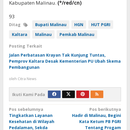
Kabupaten Malinau.
(*/red/cn)
93
Ditag
Bupati Malinau
HGN
HUT PGRI
Kaltara
Malinau
Pemkab Malinau
Posting Terkait
Jalan Perbatasan Krayan Tak Kunjung Tuntas,
Pemprov Kaltara Desak Kementerian PU Ubah Skema
Pembangunan
oleh
Citra News
Ikuti Kami Pada
Navigasi
Pos sebelumnya
Pos berikutnya
Tingkatkan Layanan
Hadir di Malinau, Begini
pos
Kesehatan di Wilayah
Kata Ketum PB PGRI
Pedalaman, Sekda
Tentang Progam