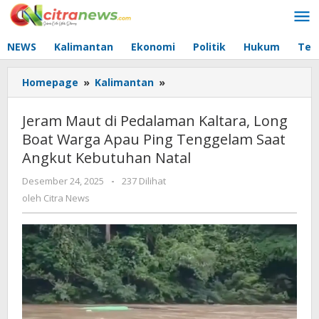
Lewati
ke
konten
NEWS
Kalimantan
Ekonomi
Politik
Hukum
Tec
Homepage
»
Kalimantan
»
Jeram
Maut
di
Jeram Maut di Pedalaman Kaltara, Long
Pedalaman
Boat Warga Apau Ping Tenggelam Saat
Kaltara,
Angkut Kebutuhan Natal
Long
Boat
Desember 24, 2025
oleh
-
237 Dilihat
Warga
Citra
oleh
Citra News
Apau
News
Ping
Tenggelam
Saat
Angkut
Kebutuhan
Natal