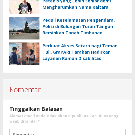
Petenis yang Lebih Senior demi
Mengharumkan Nama Kaltara
Peduli Keselamatan Pengendara,
Polisi di Bulungan Turun Tangan
Bersihkan Tanah Timbunan
Berceceran di Jalan
Perkuat Akses Setara bagi Teman
Tuli, GraPARI Tarakan Hadirkan
Layanan Ramah Disabilitas
Komentar
Tinggalkan Balasan
Alamat email Anda tidak akan dipublikasikan.
Ruas yang
wajib ditandai
*