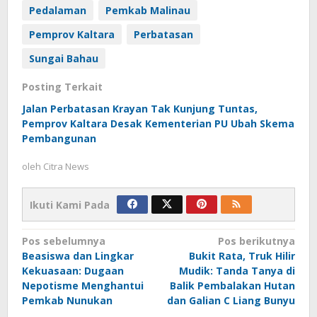
Pedalaman
Pemkab Malinau
Pemprov Kaltara
Perbatasan
Sungai Bahau
Posting Terkait
Jalan Perbatasan Krayan Tak Kunjung Tuntas,
Pemprov Kaltara Desak Kementerian PU Ubah Skema
Pembangunan
oleh
Citra News
Ikuti Kami Pada
Navigasi
Pos sebelumnya
Pos berikutnya
Beasiswa dan Lingkar
Bukit Rata, Truk Hilir
pos
Kekuasaan: Dugaan
Mudik: Tanda Tanya di
Nepotisme Menghantui
Balik Pembalakan Hutan
Pemkab Nunukan
dan Galian C Liang Bunyu