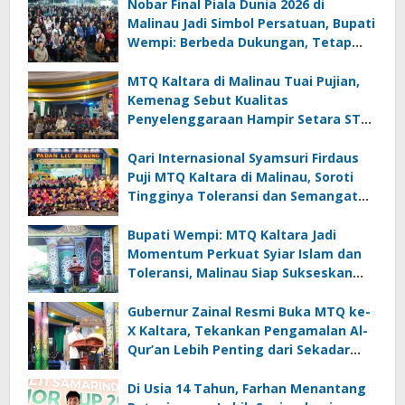
Nobar Final Piala Dunia 2026 di
Malinau Jadi Simbol Persatuan, Bupati
Wempi: Berbeda Dukungan, Tetap
Satu Kebersamaan
MTQ Kaltara di Malinau Tuai Pujian,
Kemenag Sebut Kualitas
Penyelenggaraan Hampir Setara STQ
Nasional
Qari Internasional Syamsuri Firdaus
Puji MTQ Kaltara di Malinau, Soroti
Tingginya Toleransi dan Semangat
Masyarakat
Bupati Wempi: MTQ Kaltara Jadi
Momentum Perkuat Syiar Islam dan
Toleransi, Malinau Siap Sukseskan
Perhelatan
Gubernur Zainal Resmi Buka MTQ ke-
X Kaltara, Tekankan Pengamalan Al-
Qur’an Lebih Penting dari Sekadar
Prestasi
Di Usia 14 Tahun, Farhan Menantang