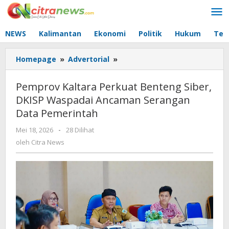
Lewati
ke
konten
NEWS
Kalimantan
Ekonomi
Politik
Hukum
Tec
Homepage
»
Advertorial
»
Pemprov
Kaltara
Perkuat
Pemprov Kaltara Perkuat Benteng Siber,
Benteng
DKISP Waspadai Ancaman Serangan
Siber,
Data Pemerintah
DKISP
Waspadai
Mei 18, 2026
oleh
-
28 Dilihat
Ancaman
Citra
oleh
Citra News
Serangan
News
Data
Pemerintah