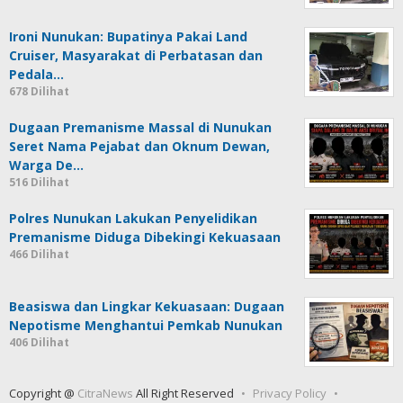
Ironi Nunukan: Bupatinya Pakai Land
Cruiser, Masyarakat di Perbatasan dan
Pedala…
678 Dilihat
Dugaan Premanisme Massal di Nunukan
Seret Nama Pejabat dan Oknum Dewan,
Warga De…
516 Dilihat
Polres Nunukan Lakukan Penyelidikan
Premanisme Diduga Dibekingi Kekuasaan
466 Dilihat
Beasiswa dan Lingkar Kekuasaan: Dugaan
Nepotisme Menghantui Pemkab Nunukan
406 Dilihat
Copyright @
CitraNews
All Right Reserved
Privacy Policy