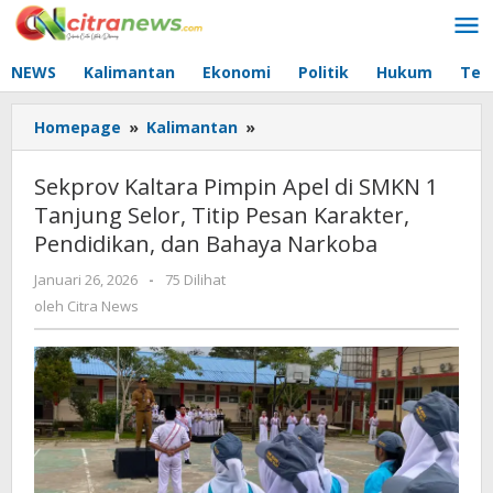
Lewati
ke
konten
NEWS
Kalimantan
Ekonomi
Politik
Hukum
Tec
Homepage
»
Kalimantan
»
Sekprov
Kaltara
Pimpin
Sekprov Kaltara Pimpin Apel di SMKN 1
Apel
Tanjung Selor, Titip Pesan Karakter,
di
Pendidikan, dan Bahaya Narkoba
SMKN
1
Januari 26, 2026
oleh
-
75 Dilihat
Tanjung
Citra
oleh
Citra News
Selor,
News
Titip
Pesan
Karakter,
Pendidikan,
dan
Bahaya
Narkoba