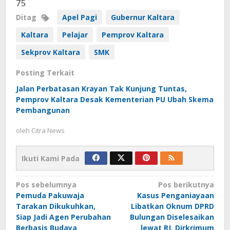
75
Ditag
Apel Pagi
Gubernur Kaltara
Kaltara
Pelajar
Pemprov Kaltara
Sekprov Kaltara
SMK
Posting Terkait
Jalan Perbatasan Krayan Tak Kunjung Tuntas,
Pemprov Kaltara Desak Kementerian PU Ubah Skema
Pembangunan
oleh
Citra News
Ikuti Kami Pada
Navigasi
Pos sebelumnya
Pos berikutnya
Pemuda Pakuwaja
Kasus Penganiayaan
pos
Tarakan Dikukuhkan,
Libatkan Oknum DPRD
Siap Jadi Agen Perubahan
Bulungan Diselesaikan
Berbasis Budaya
lewat RJ, Dirkrimum