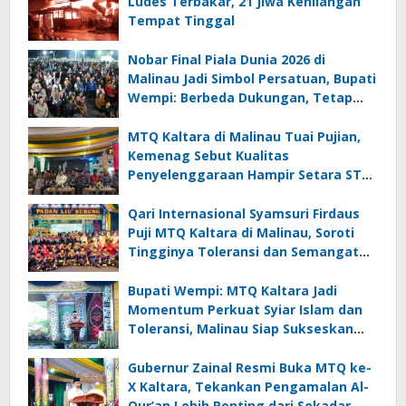
Ludes Terbakar, 21 Jiwa Kehilangan
Tempat Tinggal
Nobar Final Piala Dunia 2026 di
Malinau Jadi Simbol Persatuan, Bupati
Wempi: Berbeda Dukungan, Tetap
Satu Kebersamaan
MTQ Kaltara di Malinau Tuai Pujian,
Kemenag Sebut Kualitas
Penyelenggaraan Hampir Setara STQ
Nasional
Qari Internasional Syamsuri Firdaus
Puji MTQ Kaltara di Malinau, Soroti
Tingginya Toleransi dan Semangat
Masyarakat
Bupati Wempi: MTQ Kaltara Jadi
Momentum Perkuat Syiar Islam dan
Toleransi, Malinau Siap Sukseskan
Perhelatan
Gubernur Zainal Resmi Buka MTQ ke-
X Kaltara, Tekankan Pengamalan Al-
Qur’an Lebih Penting dari Sekadar