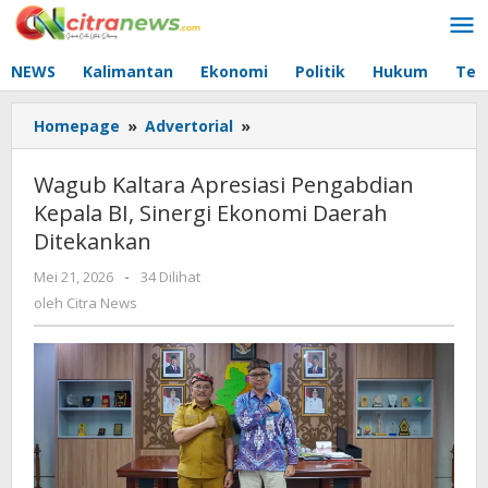
Lewati
ke
konten
NEWS
Kalimantan
Ekonomi
Politik
Hukum
Tec
Homepage
»
Advertorial
»
Wagub
Kaltara
Apresiasi
Wagub Kaltara Apresiasi Pengabdian
Pengabdian
Kepala BI, Sinergi Ekonomi Daerah
Kepala
Ditekankan
BI,
Sinergi
Mei 21, 2026
oleh
-
34 Dilihat
Ekonomi
Citra
oleh
Citra News
Daerah
News
Ditekankan