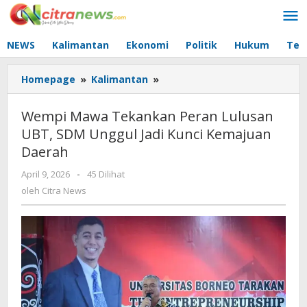
Lewati
ke
konten
NEWS
Kalimantan
Ekonomi
Politik
Hukum
Tec
Homepage
»
Kalimantan
»
Wempi
Mawa
Tekankan
Wempi Mawa Tekankan Peran Lulusan
Peran
UBT, SDM Unggul Jadi Kunci Kemajuan
Lulusan
Daerah
UBT,
SDM
April 9, 2026
oleh
-
45 Dilihat
Unggul
Citra
oleh
Citra News
Jadi
News
Kunci
Kemajuan
Daerah