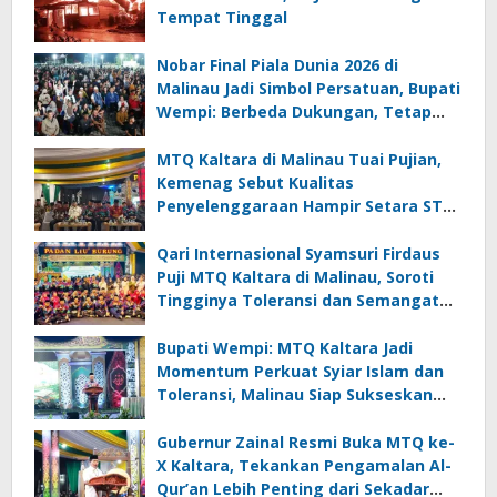
Tempat Tinggal
Nobar Final Piala Dunia 2026 di
Malinau Jadi Simbol Persatuan, Bupati
Wempi: Berbeda Dukungan, Tetap
Satu Kebersamaan
MTQ Kaltara di Malinau Tuai Pujian,
Kemenag Sebut Kualitas
Penyelenggaraan Hampir Setara STQ
Nasional
Qari Internasional Syamsuri Firdaus
Puji MTQ Kaltara di Malinau, Soroti
Tingginya Toleransi dan Semangat
Masyarakat
Bupati Wempi: MTQ Kaltara Jadi
Momentum Perkuat Syiar Islam dan
Toleransi, Malinau Siap Sukseskan
Perhelatan
Gubernur Zainal Resmi Buka MTQ ke-
X Kaltara, Tekankan Pengamalan Al-
Qur’an Lebih Penting dari Sekadar