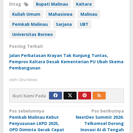
Ditag
Bupati Malinau
Kaltara
Kuliah Umum
Mahasiswa
Malinau
Pemkab Malinau
Sarjana
UBT
Universitas Borneo
Posting Terkait
Jalan Perbatasan Krayan Tak Kunjung Tuntas,
Pemprov Kaltara Desak Kementerian PU Ubah Skema
Pembangunan
oleh
Citra News
Ikuti Kami Pada
Navigasi
Pos sebelumnya
Pos berikutnya
Pemkab Malinau Kebut
NextDev Summit 2026:
pos
Penyusunan LKPD 2025,
Telkomsel Dorong
OPD Diminta Gerak Cepat
Inovasi AI di Tengah