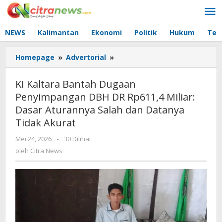
Lewati
ke
konten
NEWS
Kalimantan
Ekonomi
Politik
Hukum
Tec
Homepage
»
Advertorial
»
KI
Kaltara
Bantah
KI Kaltara Bantah Dugaan
Dugaan
Penyimpangan DBH DR Rp611,4 Miliar:
Penyimpangan
Dasar Aturannya Salah dan Datanya
DBH
DR
Tidak Akurat
Rp611,4
Mei 24, 2026
oleh
-
30 Dilihat
Miliar:
Citra
oleh
Citra News
Dasar
News
Aturannya
Salah
dan
Datanya
Tidak
Akurat