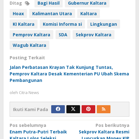
Ditag
Bagi Hasil
Gubernur Kaltara
Hoax
Kalimantan Utara
Kaltara
KI Kaltara
Komisi Informa si
Lingkungan
Pemprov Kaltara
SDA
Sekprov Kaltara
Wagub Kaltara
Posting Terkait
Jalan Perbatasan Krayan Tak Kunjung Tuntas,
Pemprov Kaltara Desak Kementerian PU Ubah Skema
Pembangunan
oleh
Citra News
Ikuti Kami Pada
Navigasi
Pos sebelumnya
Pos berikutnya
Enam Putra-Putri Terbaik
Sekprov Kaltara Resmi
pos
Kaltara Lolos Seleksi
Luncurkan Monev KIP