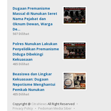
Dugaan Premanisme
Massal di Nunukan Seret
Nama Pejabat dan
Oknum Dewan, Warga
De…
507 Dilihat
Polres Nunukan Lakukan
Penyelidikan Premanisme
Diduga Dibekingi
Kekuasaan
465 Dilihat
Beasiswa dan Lingkar
Kekuasaan: Dugaan
Nepotisme Menghantui
Pemkab Nunukan
405 Dilihat
Copyright @
CitraNews
All Right Reserved
Privacy Policy
Pedoman Media Siber