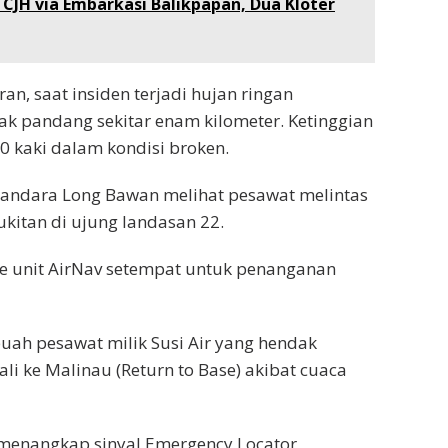
 CJH via Embarkasi Balikpapan, Dua Kloter
n, saat insiden terjadi hujan ringan
k pandang sekitar enam kilometer. Ketinggian
00 kaki dalam kondisi broken.
n Bandara Long Bawan melihat pesawat melintas
ukitan di ujung landasan 22.
ke unit AirNav setempat untuk penanganan
ah pesawat milik Susi Air yang hendak
i ke Malinau (Return to Base) akibat cuaca
 menangkap sinyal Emergency Locator