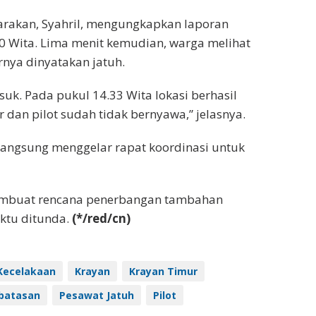
Tarakan, Syahril, mengungkapkan laporan
.20 Wita. Lima menit kemudian, warga melihat
nya dinyatakan jatuh.
uk. Pada pukul 14.33 Wita lokasi berhasil
dan pilot sudah tidak bernyawa,” jelasnya.
 langsung menggelar rapat koordinasi untuk
mbuat rencana penerbangan tambahan
ktu ditunda.
(*/red/cn)
Kecelakaan
Krayan
Krayan Timur
batasan
Pesawat Jatuh
Pilot