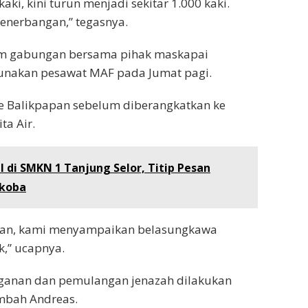
aki, kini turun menjadi sekitar 1.000 kaki.
 penerbangan,” tegasnya.
im gabungan bersama pihak maskapai
nakan pesawat MAF pada Jumat pagi.
ke Balikpapan sebelum diberangkatkan ke
ta Air.
l di SMKN 1 Tanjung Selor, Titip Pesan
rkoba
gan, kami menyampaikan belasungkawa
,” ucapnya.
ganan dan pemulangan jenazah dilakukan
ambah Andreas.