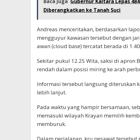
Baca Juga
Gubernur Kaltara Lepas 484
Diberangkatkan ke Tanah Suci
Andreas menceritakan, berdasarkan lapora
mengguyur kawasan tersebut dengan jara
awan (cloud base) tercatat berada di 1.4
Sekitar pukul 12.25 Wita, saksi di apro
rendah dalam posisi miring ke arah perb
Informasi tersebut langsung diteruskan 
lebih lanjut.
Pada waktu yang hampir bersamaan, sebu
memasuki wilayah Krayan memilih kembal
memburuk.
Dalam perjalanan, kru pesawat tersebut