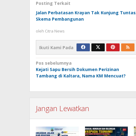
Posting Terkait
Jalan Perbatasan Krayan Tak Kunjung Tunta
Skema Pembangunan
oleh
Citra News
Ikuti Kami Pada
Navigasi
Pos sebelumnya
Kejati Sapu Bersih Dokumen Perizinan
pos
Tambang di Kaltara, Nama KM Mencuat?
Jangan Lewatkan