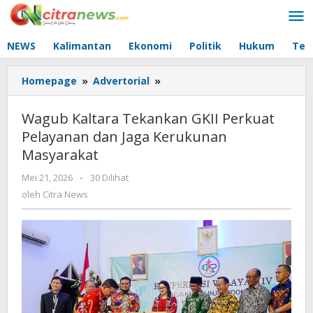
Lewati
ke
konten
NEWS
Kalimantan
Ekonomi
Politik
Hukum
Tec
Homepage
»
Advertorial
»
Wagub
Kaltara
Tekankan
Wagub Kaltara Tekankan GKII Perkuat
GKII
Pelayanan dan Jaga Kerukunan
Perkuat
Masyarakat
Pelayanan
dan
Mei 21, 2026
oleh
-
30 Dilihat
Jaga
Citra
oleh
Citra News
Kerukunan
News
Masyarakat