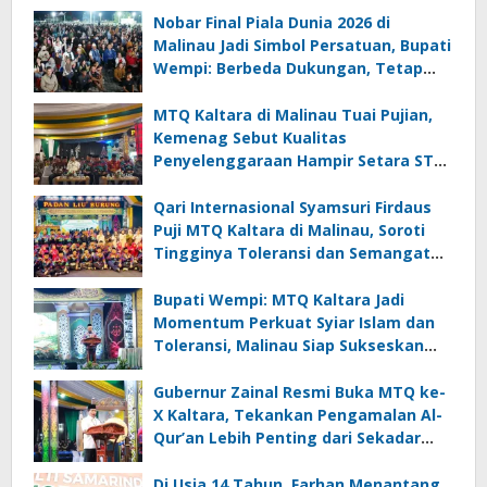
Nobar Final Piala Dunia 2026 di
Malinau Jadi Simbol Persatuan, Bupati
Wempi: Berbeda Dukungan, Tetap
Satu Kebersamaan
MTQ Kaltara di Malinau Tuai Pujian,
Kemenag Sebut Kualitas
Penyelenggaraan Hampir Setara STQ
Nasional
Qari Internasional Syamsuri Firdaus
Puji MTQ Kaltara di Malinau, Soroti
Tingginya Toleransi dan Semangat
Masyarakat
Bupati Wempi: MTQ Kaltara Jadi
Momentum Perkuat Syiar Islam dan
Toleransi, Malinau Siap Sukseskan
Perhelatan
Gubernur Zainal Resmi Buka MTQ ke-
X Kaltara, Tekankan Pengamalan Al-
Qur’an Lebih Penting dari Sekadar
Prestasi
Di Usia 14 Tahun, Farhan Menantang