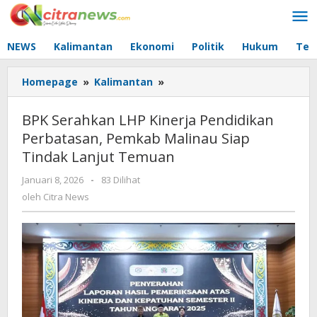
Lewati
ke
konten
NEWS
Kalimantan
Ekonomi
Politik
Hukum
Tec
Homepage
»
Kalimantan
»
BPK
Serahkan
LHP
BPK Serahkan LHP Kinerja Pendidikan
Kinerja
Perbatasan, Pemkab Malinau Siap
Pendidikan
Tindak Lanjut Temuan
Perbatasan,
Pemkab
Januari 8, 2026
oleh
-
83 Dilihat
Malinau
Citra
oleh
Citra News
Siap
News
Tindak
Lanjut
Temuan