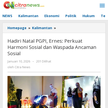
Lewati
ke
konten
NEWS
Kalimantan
Ekonomi
Politik
Hukum
Tec
Homepage
»
Kalimantan
»
Hadiri
Natal
PGPI,
Hadiri Natal PGPI, Ernes: Perkuat
Ernes:
Harmoni Sosial dan Waspada Ancaman
Perkuat
Sosial
Harmoni
Sosial
Januari 10, 2026
oleh
-
201 Dilihat
dan
Citra
oleh
Citra News
Waspada
News
Ancaman
Sosial