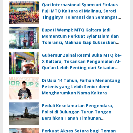
Qari Internasional Syamsuri Firdaus
Puji MTQ Kaltara di Malinau, Soroti
Tingginya Toleransi dan Semangat
Masyarakat
Bupati Wempi: MTQ Kaltara Jadi
Momentum Perkuat Syiar Islam dan
Toleransi, Malinau Siap Sukseskan
Perhelatan
Gubernur Zainal Resmi Buka MTQ ke-
X Kaltara, Tekankan Pengamalan Al-
Qur’an Lebih Penting dari Sekadar
Prestasi
Di Usia 14 Tahun, Farhan Menantang
Petenis yang Lebih Senior demi
Mengharumkan Nama Kaltara
Peduli Keselamatan Pengendara,
Polisi di Bulungan Turun Tangan
Bersihkan Tanah Timbunan
Berceceran di Jalan
Perkuat Akses Setara bagi Teman