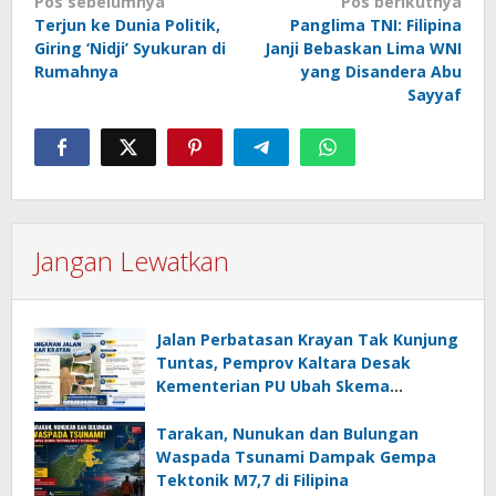
Navigasi
Pos sebelumnya
Pos berikutnya
Terjun ke Dunia Politik,
Panglima TNI: Filipina
pos
Giring ‘Nidji’ Syukuran di
Janji Bebaskan Lima WNI
Rumahnya
yang Disandera Abu
Sayyaf
Jangan Lewatkan
Jalan Perbatasan Krayan Tak Kunjung
Tuntas, Pemprov Kaltara Desak
Kementerian PU Ubah Skema
Pembangunan
Tarakan, Nunukan dan Bulungan
Waspada Tsunami Dampak Gempa
Tektonik M7,7 di Filipina