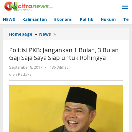
Lewati
ke
konten
NEWS
Kalimantan
Ekonomi
Politik
Hukum
Tec
Homepage
»
News
»
Politisi
PKB:
Jangankan
Politisi PKB: Jangankan 1 Bulan, 3 Bulan
1
Gaji Saja Saya Siap untuk Rohingya
Bulan,
3
September 8, 2017
oleh
-
186 Dilihat
Bulan
Redaksi
oleh
Redaksi
Gaji
Saja
Saya
Siap
untuk
Rohingya