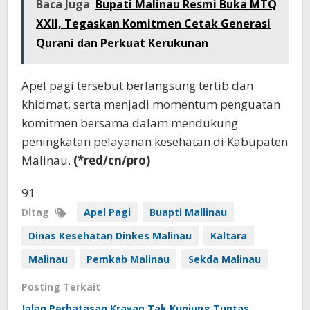
Baca Juga
Bupati Malinau Resmi Buka MTQ
XXII, Tegaskan Komitmen Cetak Generasi
Qurani dan Perkuat Kerukunan
Apel pagi tersebut berlangsung tertib dan
khidmat, serta menjadi momentum penguatan
komitmen bersama dalam mendukung
peningkatan pelayanan kesehatan di Kabupaten
Malinau.
(*red/cn/pro)
91
Ditag
Apel Pagi
Buapti Mallinau
Dinas Kesehatan Dinkes Malinau
Kaltara
Malinau
Pemkab Malinau
Sekda Malinau
Posting Terkait
Jalan Perbatasan Krayan Tak Kunjung Tuntas,