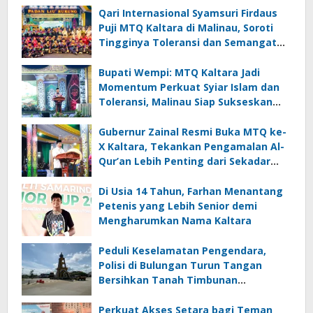
Qari Internasional Syamsuri Firdaus
Puji MTQ Kaltara di Malinau, Soroti
Tingginya Toleransi dan Semangat
Masyarakat
Bupati Wempi: MTQ Kaltara Jadi
Momentum Perkuat Syiar Islam dan
Toleransi, Malinau Siap Sukseskan
Perhelatan
Gubernur Zainal Resmi Buka MTQ ke-
X Kaltara, Tekankan Pengamalan Al-
Qur’an Lebih Penting dari Sekadar
Prestasi
Di Usia 14 Tahun, Farhan Menantang
Petenis yang Lebih Senior demi
Mengharumkan Nama Kaltara
Peduli Keselamatan Pengendara,
Polisi di Bulungan Turun Tangan
Bersihkan Tanah Timbunan
Berceceran di Jalan
Perkuat Akses Setara bagi Teman