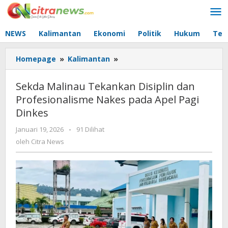
Lewati
ke
konten
NEWS
Kalimantan
Ekonomi
Politik
Hukum
Tec
Homepage
»
Kalimantan
»
Sekda
Malinau
Tekankan
Sekda Malinau Tekankan Disiplin dan
Disiplin
Profesionalisme Nakes pada Apel Pagi
dan
Dinkes
Profesionalisme
Nakes
Januari 19, 2026
oleh
-
91 Dilihat
pada
Citra
oleh
Citra News
Apel
News
Pagi
Dinkes